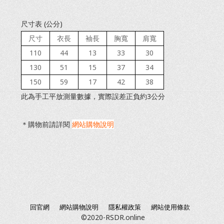
尺寸表 (公分)
尺寸
衣長
袖長
胸寬
肩寬
110
44
13
33
30
130
51
15
37
34
150
59
17
42
38
此為手工平放測量數據，實際誤差正負約3公分
＊購物前請詳閱
網站購物說明
回官網
網站購物說明
隱私權政策
網站使用條款
©2020-RSDR.online