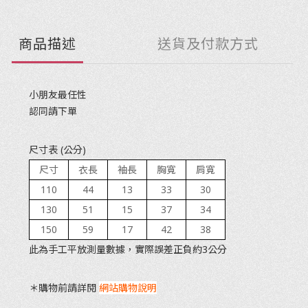
商品描述
送貨及付款方式
小朋友最任性
認同請下單
尺寸表 (公分)
尺寸
衣長
袖長
胸寬
肩寬
110
44
13
33
30
130
51
15
37
34
150
59
17
42
38
此為手工平放測量數據，實際誤差正負約3公分
＊購物前請詳閱
網站購物說明